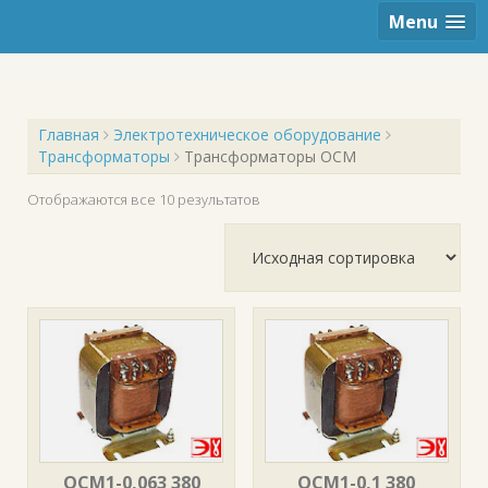
r
Menu
c
h
f
o
r
:
Главная
Электротехническое оборудование
Трансформаторы
Трансформаторы ОСМ
Отображаются все 10 результатов
ОСМ1-0,063 380
ОСМ1-0,1 380